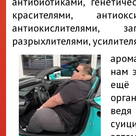
антибиотиками, генетиче
красителями, антиокс
антиокислителями, заг
разрыхлителями, усилител
арома
нам 
ещё
орга
ведя
суиц