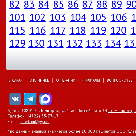
82
83
84
85
86
87
88
89
9
101
102
103
104
105
106
1
115
116
117
118
119
120
1
129
130
131
132
133
134
13
ГЛАВНАЯ
О КЛИНИКЕ
О ТЕРАПИИ
ФИЛИАЛЫ
ВОПРОС - ОТВЕТ
Адрес: 308010, г. Белгород, ул. 1-ая Шоссейная, д.34
схема проезд
Телефон.:
(4722) 35-77-17
E-mail:
slavklinik@ya.ru
* по данным анализа анамнезов более 10 000 пациентов ООО "Славян