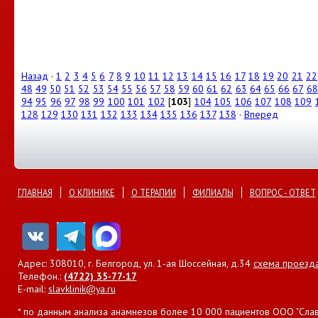
Назад
·
1
2
3
4
5
6
7
8
9
10
11
12
13
14
15
16
17
18
19
20
21
22
48
49
50
51
52
53
54
55
56
57
58
59
60
61
62
63
64
65
66
67
68
94
95
96
97
98
99
100
101
102
[
103
]
104
105
106
107
108
109
128
129
130
131
132
133
134
135
136
137
138
·
Вперед
ГЛАВНАЯ
О КЛИНИКЕ
О ТЕРАПИИ
ФИЛИАЛЫ
ВОПРОС - ОТВЕТ
Адрес: 308010, г. Белгород, ул. 1-ая Шоссейная, д.34
схема проезд
Телефон.:
(4722) 35-77-17
E-mail:
slavklinik@ya.ru
* по данным анализа анамнезов более 10 000 пациентов ООО "Славян