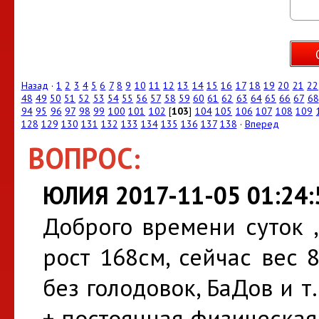
Назад
·
1
2
3
4
5
6
7
8
9
10
11
12
13
14
15
16
17
18
19
20
21
22
48
49
50
51
52
53
54
55
56
57
58
59
60
61
62
63
64
65
66
67
68
94
95
96
97
98
99
100
101
102
[
103
]
104
105
106
107
108
109
128
129
130
131
132
133
134
135
136
137
138
·
Вперед
ВОПРОС:
ЮЛИЯ 2017-11-05 01:24:
Доброго времени суток 
рост 168см, сейчас вес 
без голодовок, БаДов и т
+ постоянная физическая