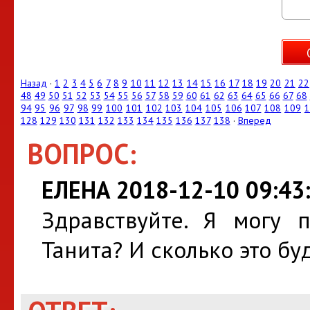
Назад
·
1
2
3
4
5
6
7
8
9
10
11
12
13
14
15
16
17
18
19
20
21
22
48
49
50
51
52
53
54
55
56
57
58
59
60
61
62
63
64
65
66
67
68
94
95
96
97
98
99
100
101
102
103
104
105
106
107
108
109
1
128
129
130
131
132
133
134
135
136
137
138
·
Вперед
ВОПРОС:
ЕЛЕНА 2018-12-10 09:43
Здравствуйте. Я могу 
Танита? И сколько это бу