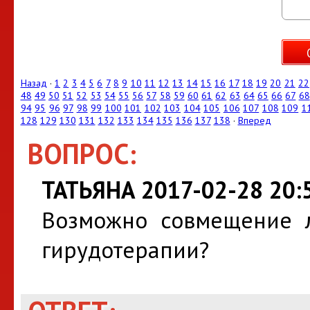
Назад
·
1
2
3
4
5
6
7
8
9
10
11
12
13
14
15
16
17
18
19
20
21
22
48
49
50
51
52
53
54
55
56
57
58
59
60
61
62
63
64
65
66
67
68
94
95
96
97
98
99
100
101
102
103
104
105
106
107
108
109
1
128
129
130
131
132
133
134
135
136
137
138
·
Вперед
ВОПРОС:
ТАТЬЯНА 2017-02-28 20:
Возможно совмещение 
гирудотерапии?