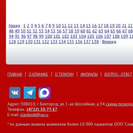
Назад
·
1
2
3
4
5
6
7
8
9
10
11
12
13
14
15
16
17
18
19
20
21
22
48
49
50
51
52
53
54
55
56
57
58
59
60
61
62
63
64
65
66
67
68
94
95
96
97
98
99
100
101
102
103
104
105
106
107
108
109
1
128
129
130
131
132
133
134
135
136
137
138
·
Вперед
ГЛАВНАЯ
О КЛИНИКЕ
О ТЕРАПИИ
ФИЛИАЛЫ
ВОПРОС - ОТВЕТ
Адрес: 308010, г. Белгород, ул. 1-ая Шоссейная, д.34
схема проезд
Телефон.:
(4722) 35-77-17
E-mail:
slavklinik@ya.ru
* по данным анализа анамнезов более 10 000 пациентов ООО "Славян