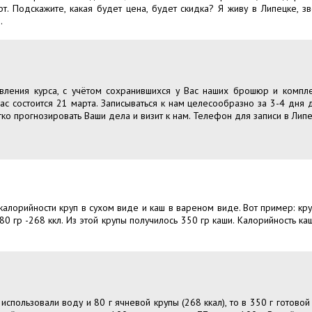
арт. Подскажите, какая будет цена, будет скидка? Я живу в Липецке, 
.
вления курса, с учётом сохранившихся у Вас наших брошюр и комплек
с состоится 21 марта. Записываться к нам целесообразно за 3-4 дня
ко прогнозировать Ваши дела и визит к нам. Телефон для записи в Липе
калорийности круп в сухом виде и каш в вареном виде. Вот пример: кру
0 гр -268 ккл. Из этой крупы получилось 350 гр каши. Калорийность каш
использовали воду и 80 г ячневой крупы (268 ккал), то в 350 г готовой