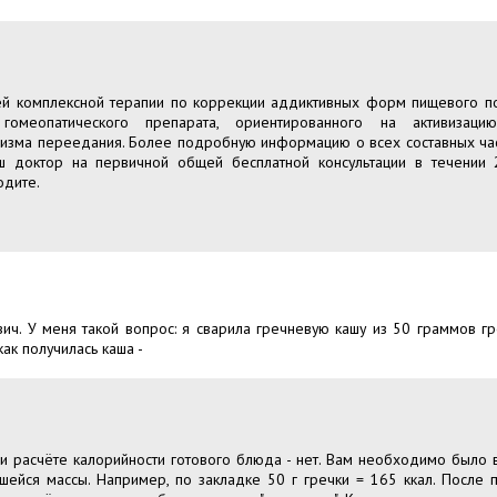
ей комплексной терапии по коррекции аддиктивных форм пищевого п
 гомеопатического препарата, ориентированного на активиза
зма переедания. Более подробную информацию о всех составных част
аш доктор на первичной общей бесплатной консультации в течении 
одите.
вич. У меня такой вопрос: я сварила гречневую кашу из 50 граммов гре
 как получилась каша -
ри расчёте калорийности готового блюда - нет. Вам необходимо было в
шейся массы. Например, по закладке 50 г гречки = 165 ккал. После 