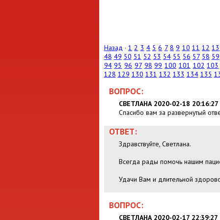
Назад
·
1
2
3
4
5
6
7
8
9
10
11
12
13
48
49
50
51
52
53
54
55
56
57
58
59
94
95
96
97
98
99
100
101
102
103
128
129
130
131
132
133
134
135
1
ВОПРОС:
СВЕТЛАНА 2020-02-18 20:16:27
Спасибо вам за развернутый отве
ОТВЕТ:
Здравствуйте, Светлана.
Всегда рады помочь нашим пацие
Удачи Вам и длительной здорово
ВОПРОС:
СВЕТЛАНА 2020-02-17 22:39:27