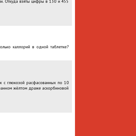
аши. Откуда взяты цифры в 130 и 455
колько каллорий в одной таблетке?
ах с глюкозой расфасованных по 10
ированном жёлтом драже аскорбиновой