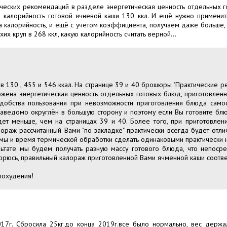
ческих рекомендаций в разделе энергетическая ценность отдельных г
а калорийность готовой ячневой каши 130 ккл. И ещё нужно применить
 калорийность, и ещё с учетом коэффициента, получаем даже больше, 
х круп в 268 ккл, какую калорийность считать верной...
 в 130 , 455 и 546 ккал. На странице 39 и 40 брошюры "Практические
ожена энергетическая ценность отдельных готовых блюд, приготовлен
добства пользования при невозможности приготовления блюда самос
 заведомо округлён в большую сторону и поэтому если Вы готовите блюд
дет меньше, чем на страницах 39 и 40. Более того, при приготовле
калораж рассчитанный Вами "по закладке" практически всегда будет отл
ёмы и время термической обработки сделать одинаковыми практически не
зультате мы будем получать разную массу готового блюда, что непоср
орюсь, правильный калораж приготовленной Вами ячменной каши соответс
похудения!
017г. Сбросила 25кг.до конца 2019г.все было нормально, вес держа