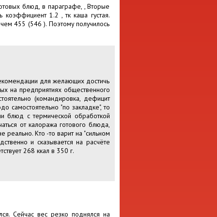
отовых блюд, в параграфе, , Вторые
 коэффициент 1.2 , тк каша густая.
чем 455 (546 ). Поэтому получилось
 рекомендации для желающих достичь
ных на предприятиях общественного
тоятельно (командировка, дефицит
о самостоятельно "по закладке", то
нии блюд с термической обработкой
ичаться от калоража готового блюда,
 реально. Кто -то варит на "сильном
едственно и сказывается на расчёте
твует 268 ккал в 350 г.
лся. Сейчас вес резко поднялся на