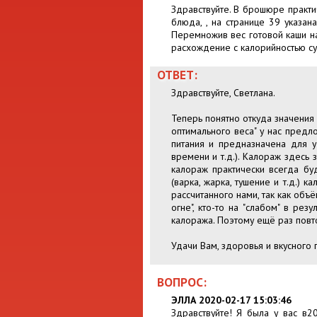
Здравствуйте. В брошюре практи
блюда, , на странице 39 указан
Перемножив вес готовой каши на
расхождение с калорийностью сухи
ОТВЕТ:
Здравствуйте, Светлана.
Теперь понятно откуда значения
оптимального веса" у нас предл
питания и предназначена для у
времени и т.д.). Калораж здесь
калораж практически всегда бу
(варка, жарка, тушение и т.д.) 
рассчитанного нами, так как объ
огне", кто-то на "слабом" в ре
калоража. Поэтому ещё раз повт
Удачи Вам, здоровья и вкусного 
ВОПРОС:
ЭЛЛА 2020-02-17 15:03:46
Здравствуйте! Я была у вас в2