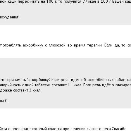
овой каши пересчитать на 100 г, то получится 77 ккал в 100 г Вашей к
похудения!
употреблять аскорбинку с глюкозой во время терапии. Если да, то с
те принимать "аскорбинку". Если речь идёт об аскорбиновых таблетк
калорийность одной таблетки составит 11 ккал. Если речь идёт о глаз
драже составит 3 ккал.
ом С!
йста о препарате который колется при лечении лишнего веса.Спасибо