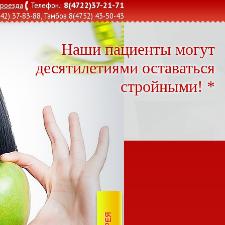
8(4722)37-21-71
проезда
Телефон.:
42) 37-83-88
, Тамбов
8(4752) 43-50-43
Наши пациенты могут
десятилетиями оставаться
стройными! *