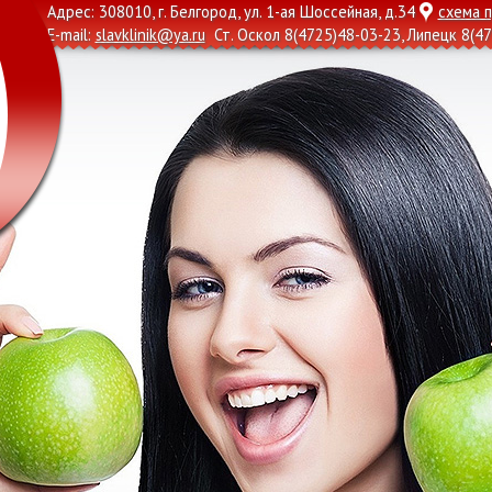
Адрес: 308010, г. Белгород, ул. 1-ая Шоссейная, д.34
схема 
E-mail:
slavklinik@ya.ru
Ст. Оскол
8(4725)48-03-23
, Липецк
8(47