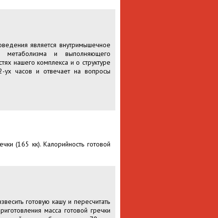
оведения является внутримышечное
цию метаболизма и выполняющего
ях нашего комплекса и о структуре
2-ух часов и отвечает на вопросы
чки (165 кк). Калорийность готовой
звесить готовую кашу и пересчитать
приготовления масса готовой гречки