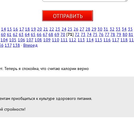
14
15
16
17
18
19
20
21
22
23
24
25
26
27
28
29
30
31
32
33
34
35
60
61
62
63
64
65
66
67
68
69
70
[
71
]
72
73
74
75
76
77
78
79
80
81
104
105
106
107
108
109
110
111
112
113
114
115
116
117
118
11
36
137
138
·
Вперед
т. Теперь я спокойна, что считаю калории верно
нтам приобщиться к культуре здорового питания.
й стройности!