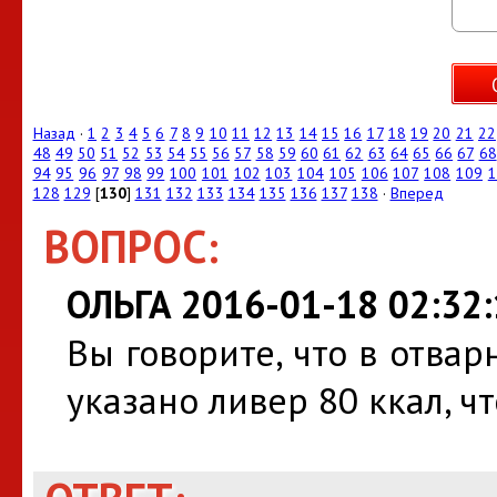
Назад
·
1
2
3
4
5
6
7
8
9
10
11
12
13
14
15
16
17
18
19
20
21
22
48
49
50
51
52
53
54
55
56
57
58
59
60
61
62
63
64
65
66
67
68
94
95
96
97
98
99
100
101
102
103
104
105
106
107
108
109
1
128
129
[
130
]
131
132
133
134
135
136
137
138
·
Вперед
ВОПРОС:
ОЛЬГА 2016-01-18 02:32:
Вы говорите, что в отва
указано ливер 80 ккал, ч