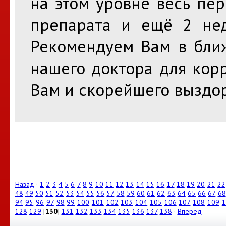
на этом уровне весь пе
препарата и ещё 2 нед
Рекомендуем Вам в бли
нашего доктора для кор
Вам и скорейшего выздо
Назад
·
1
2
3
4
5
6
7
8
9
10
11
12
13
14
15
16
17
18
19
20
21
22
48
49
50
51
52
53
54
55
56
57
58
59
60
61
62
63
64
65
66
67
68
94
95
96
97
98
99
100
101
102
103
104
105
106
107
108
109
1
128
129
[
130
]
131
132
133
134
135
136
137
138
·
Вперед