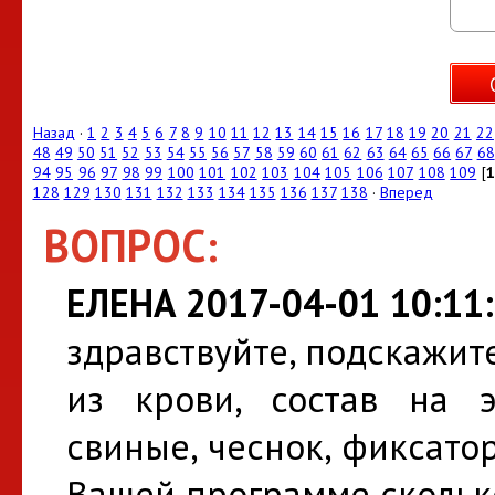
Назад
·
1
2
3
4
5
6
7
8
9
10
11
12
13
14
15
16
17
18
19
20
21
22
48
49
50
51
52
53
54
55
56
57
58
59
60
61
62
63
64
65
66
67
68
94
95
96
97
98
99
100
101
102
103
104
105
106
107
108
109
[
1
128
129
130
131
132
133
134
135
136
137
138
·
Вперед
ВОПРОС:
ЕЛЕНА 2017-04-01 10:11
здравствуйте, подскажите
из крови, состав на э
свиные, чеснок, фиксатор
Вашей программе сколько