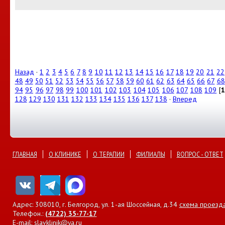
Назад
·
1
2
3
4
5
6
7
8
9
10
11
12
13
14
15
16
17
18
19
20
21
22
48
49
50
51
52
53
54
55
56
57
58
59
60
61
62
63
64
65
66
67
68
94
95
96
97
98
99
100
101
102
103
104
105
106
107
108
109
[
1
128
129
130
131
132
133
134
135
136
137
138
·
Вперед
ГЛАВНАЯ
О КЛИНИКЕ
О ТЕРАПИИ
ФИЛИАЛЫ
ВОПРОС - ОТВЕТ
Адрес: 308010, г. Белгород, ул. 1-ая Шоссейная, д.34
схема проезд
Телефон.:
(4722) 35-77-17
E-mail:
slavklinik@ya.ru