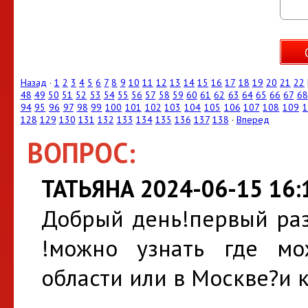
Назад
·
1
2
3
4
5
6
7
8
9
10
11
12
13
14
15
16
17
18
19
20
21
22
48
49
50
51
52
53
54
55
56
57
58
59
60
61
62
63
64
65
66
67
68
94
95
96
97
98
99
100
101
102
103
104
105
106
107
108
109
1
128
129
130
131
132
133
134
135
136
137
138
·
Вперед
ВОПРОС:
ТАТЬЯНА 2024-06-15 16:
Добрый день!первый раз
!можно узнать где мо
области или в Москве?и к