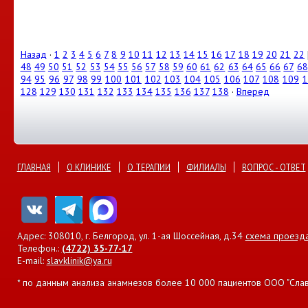
Назад
·
1
2
3
4
5
6
7
8
9
10
11
12
13
14
15
16
17
18
19
20
21
22
48
49
50
51
52
53
54
55
56
57
58
59
60
61
62
63
64
65
66
67
68
94
95
96
97
98
99
100
101
102
103
104
105
106
107
108
109
1
128
129
130
131
132
133
134
135
136
137
138
·
Вперед
ГЛАВНАЯ
О КЛИНИКЕ
О ТЕРАПИИ
ФИЛИАЛЫ
ВОПРОС - ОТВЕТ
Адрес: 308010, г. Белгород, ул. 1-ая Шоссейная, д.34
схема проезд
Телефон.:
(4722) 35-77-17
E-mail:
slavklinik@ya.ru
* по данным анализа анамнезов более 10 000 пациентов ООО "Славян