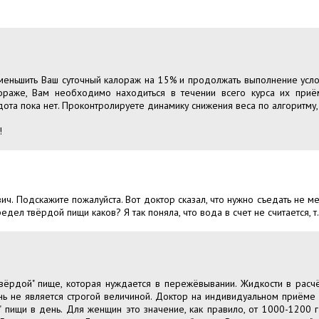
еньшить Ваш суточный калораж на 15% и продолжать выполнение услов
ораже, Вам необходимо находиться в течении всего курса их при
ота пока нет. Проконтролируете динамику снижения веса по алгоритму,
!
. Подскажите пожалуйста. Вот доктор сказал, что нужно съедать не ме
дел твёрдой пищи каков? Я так поняла, что вода в счет не считается, т.
вёрдой" пище, которая нуждается в пережёвывании. Жидкости в расчё
нь не является строгой величиной. Доктор на индивидуальном приёме
 пищи в день. Для женщин это значение, как правило, от 1000-1200 г