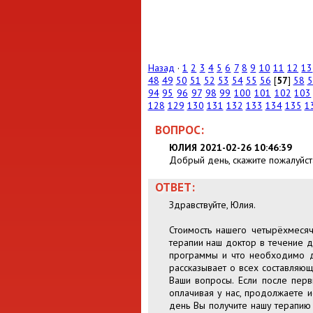
Назад
·
1
2
3
4
5
6
7
8
9
10
11
12
13
48
49
50
51
52
53
54
55
56
[
57
]
58
5
94
95
96
97
98
99
100
101
102
103
128
129
130
131
132
133
134
135
1
ВОПРОС:
ЮЛИЯ 2021-02-26 10:46:39
Добрый день, скажите пожалуйста
ОТВЕТ:
Здравствуйте, Юлия.
Стоимость нашего четырёхмесяч
терапии наш доктор в течение д
программы и что необходимо д
рассказывает о всех составляющ
Ваши вопросы. Если после перв
оплачивая у нас, продолжаете и
день Вы получите нашу терапию