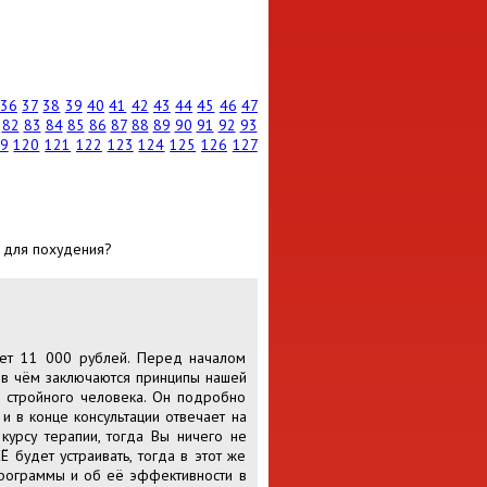
36
37
38
39
40
41
42
43
44
45
46
47
82
83
84
85
86
87
88
89
90
91
92
93
9
120
121
122
123
124
125
126
127
и для похудения?
ляет 11 000 рублей. Перед началом
т в чём заключаются принципы нашей
 стройного человека. Он подробно
и в конце консультации отвечает на
урсу терапии, тогда Вы ничего не
 будет устраивать, тогда в этот же
программы и об её эффективности в