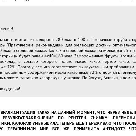
вление!
ываете исходя из калоража 280 ккал в 100 г. Пшеничные отруби с му
ры "Практические рекомендации для желающих достичь оптимального
 ккал в столовой ложке. Так как в столовой ложке размещается 25 г го
г горчицы будет равен 4x40=160 ккал. Замороженные фрукты, ягоды и
шоколад в составе которого только масло какао, тертое какао, 
же 72%. Поэтому, все что соответствует вышеуказанным требованиям 
 и процентным содержанием масла какао ниже 72% относится к тёмном
ль можете считать по калоражу на упаковке. По йогурту Активиа, в чем в
похудения!
ЕВРАЛЯ.СИТУАЦИЯ ТАКАЯ НА ДАННЫЙ МОМЕНТ, ЧТО ЧЕРЕЗ НЕДЕЛ
РЕЗУЛЬТАТ.ЗАКЛЮЧЕНИЕ ПО РЕНТГЕН СНИМКУ -ПНЕВМОН
ИКИ, КАЛОРАЖ УМЕНЬШИЛА.ТЕПЕРЬ ЕЩЕ ПЕРЕЖИВАЮ, ЧТО ПОСЛЕ
УРС ТЕРАПИИ.ИЛИ МНЕ ВСЕ ЖЕ ПРИМЕНИТЬ АНТИДОТ? ЧТ