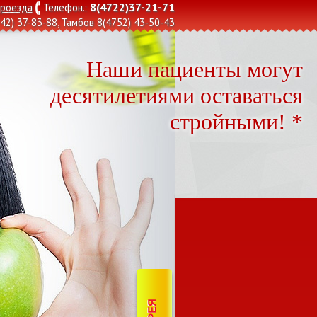
8(4722)37-21-71
проезда
Телефон.:
42) 37-83-88
, Тамбов
8(4752) 43-50-43
Наши пациенты могут
десятилетиями оставаться
стройными! *