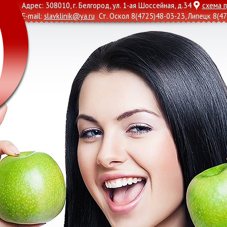
Адрес: 308010, г. Белгород, ул. 1-ая Шоссейная, д.34
схема 
E-mail:
slavklinik@ya.ru
Ст. Оскол
8(4725)48-03-23
, Липецк
8(47