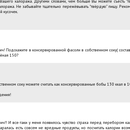
Вашего калоража. Другими словами, чем больше Вы можете съесть "тв
алоража. Не забывайте тщательно пережёвывать "твёрдую" пищу. Реко
 кусочек.
ч! Подскажите в консервированной фасоли в собственном соку( состав 
рёная 150?
твенном соку можете считать как консервированные бобы 130 ккал в 10
дения!
вич!! И все-таки у меня появилось чувство страха перед перебором кал
старалась есть совсем не вредные продукты, но посчитать калории воз