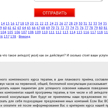
14
15
16
17
18
19
20
21
22
23
24
25
26
27
28
29
30
31
32
33
34
35
9
60
61
62
63
64
65
66
67
68
69
70
71
72
73
74
75
76
77
78
79
80
81
104
105
106
107
108
109
110
111
112
113
114
115
116
117
118
11
36
137
138
·
Вперед
 что такое антидот( укол) как он действует? И сколько стоят ваши услуг
ного комплексного курса терапии, в дни планового приёма, состав
вух часов на первичной, общей, бесплатной консультации рассказывае
елать нашим пациентам для успешного освоения навыков поведения
их компонентах нашей программы терапии, в том числе и об антидоте 
ичной консультации Вам будут не приемлемы наши предложения по к
скать для себя подходящие предложения иных компаний. Если Вас ВСЁ
 и оплатите её после информирования Вас о критериях курса нашей 