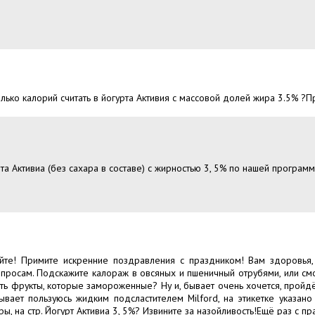
ько калорий считать в йогурта Активия с массовой долей жира 3.5% ?Пр
та Активиа (без сахара в составе) с жирностью 3, 5% по нашей программе
!
йте! Примите искренние поздравления с праздником! Вам здоровья, с
росам. Подскажите калораж в овсяных и пшеничный отрубями, или смо
ать фрукты, которые замороженные? Ну и, бывает очень хочется, пройд
бывает пользуюсь жидким подсластителем Milford, на этикетке указано
ы, на стр. Йогурт Активиа 3, 5%? Извините за назойливость!Ещё раз с п