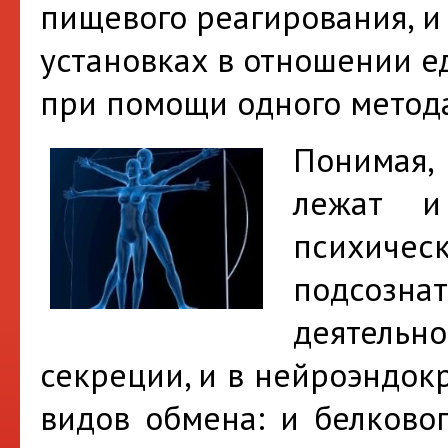
пищевого реагирования, и 
установках в отношении е
при помощи одного метода
Понимая,
лежат 
психич
подсозн
деятел
секреции, и в нейроэндок
видов обмена: и белковог