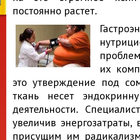
постоянно растет.
Гастро
нутри
проблем
их комп
это утверждение под сом
ткань несет эндокрин
деятельности. Специали
увеличив энергозатраты, 
присущим им радикализм