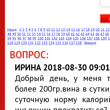
Назад
·
1
2
3
4
5
6
7
8
9
10
11
12
13
14
15
16
17
18
19
20
21
22
48
49
50
51
52
53
54
55
56
57
58
59
60
61
62
63
64
65
66
67
68
94
95
96
97
98
99
100
101
102
103
104
105
106
107
108
109
1
128
129
130
131
132
133
134
135
136
137
138
·
Вперед
ВОПРОС:
ИРИНА 2018-08-30 09:01
Добрый день, у меня т
более 200гр.вина в сутки
суточную норму калорий
инъекции прекратиться? 