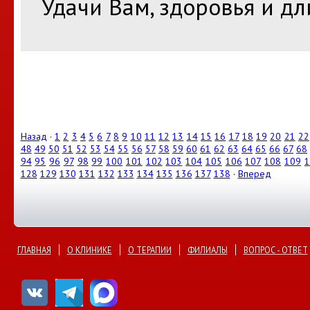
Удачи Вам, здоровья и д
Назад
·
1
2
3
4
5
6
7
8
9
10
11
12
13
14
15
16
17
18
19
20
21
22
48
49
50
51
52
53
54
55
56
57
58
59
60
61
62
63
64
65
66
67
68
94
95
96
97
98
99
100
101
102
103
104
105
106
107
108
109
1
128
129
130
131
132
133
134
135
136
137
138
·
Вперед
ГЛАВНАЯ
О КЛИНИКЕ
О ТЕРАПИИ
ФИЛИАЛЫ
ВОПРОС - ОТВЕТ