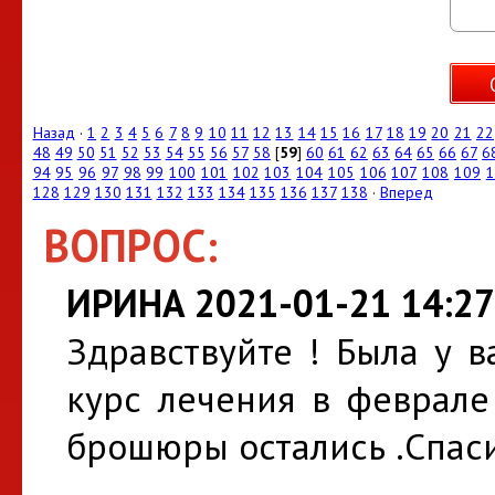
Назад
·
1
2
3
4
5
6
7
8
9
10
11
12
13
14
15
16
17
18
19
20
21
22
48
49
50
51
52
53
54
55
56
57
58
[
59
]
60
61
62
63
64
65
66
67
6
94
95
96
97
98
99
100
101
102
103
104
105
106
107
108
109
1
128
129
130
131
132
133
134
135
136
137
138
·
Вперед
ВОПРОС:
ИРИНА 2021-01-21 14:27
Здравствуйте ! Была у в
курс лечения в феврале
брошюры остались .Спас