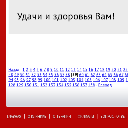
Удачи и здоровья Вам!
Назад
·
1
2
3
4
5
6
7
8
9
10
11
12
13
14
15
16
17
18
19
20
21
22
48
49
50
51
52
53
54
55
56
57
58
[
59
]
60
61
62
63
64
65
66
67
6
94
95
96
97
98
99
100
101
102
103
104
105
106
107
108
109
1
128
129
130
131
132
133
134
135
136
137
138
·
Вперед
ГЛАВНАЯ
О КЛИНИКЕ
О ТЕРАПИИ
ФИЛИАЛЫ
ВОПРОС - ОТВЕТ